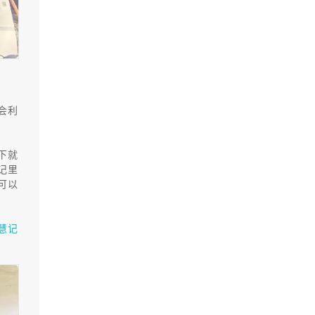
会利
下就
记里
可以
慧记