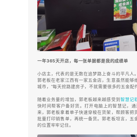
一年365天开店，每一张单据都是我的成绩单
小店主，代表的是无数在追梦路上奋斗的平凡人
郭老板在老家江西有一家五金店，生意虽然能够
城市，“每天挖路建房子，不就需要很多的五金配
随着业务量的增加，郭老板越来越感受到
智慧记
快时间帮客户备好货。打开电脑上的智慧记，通
来，郭老板拿着单子快速穿梭在货架，帮顾客把
批量打印销售单，再统一备货。郭老板坦言，五
的位置牢牢记住。