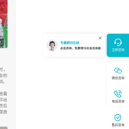
时，
会的
圳。
他最
印出
然后
摆放