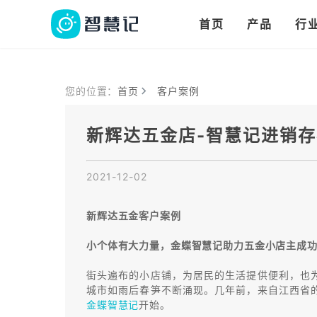
华人华商都在用的进
多语言、多币种、多
多店多仓统管，调拨更高效
首页
产品
行
把
您的位置：
首页
客户案例
新辉达五金店-智慧记进销
2021-12-02
新辉达五金客户案例
小个体有大力量，金蝶智慧记助力五金小店主成
街头遍布的小店铺，为居民的生活提供便利，也
城市如雨后春笋不断涌现。几年前，来自江西省
金蝶智慧记
开始。