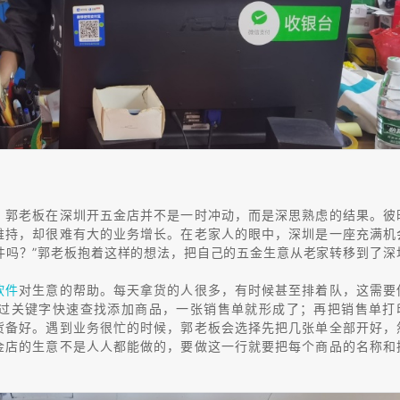
。郭老板在深圳开五金店并不是一时冲动，而是深思熟虑的结果。彼
维持，却很难有大的业务增长。在老家人的眼中，深圳是一座充满机
件吗？”郭老板抱着这样的想法，把自己的五金生意从老家转移到了深
软件
对生意的帮助。每天拿货的人很多，有时候甚至排着队，这需要
过关键字快速查找添加商品，一张销售单就形成了；再把销售单打
货备好。遇到业务很忙的时候，郭老板会选择先把几张单全部开好，
金店的生意不是人人都能做的，要做这一行就要把每个商品的名称和