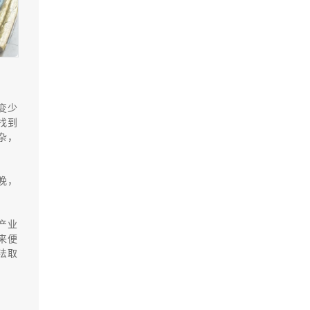
变少
找到
杂，
晚，
产业
来便
法取