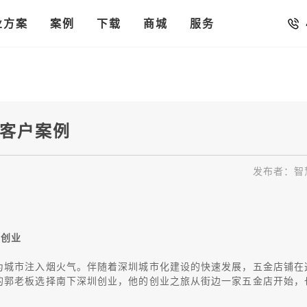
销存
汇率。
业方案
你的店铺开进手机微信里
案例
下载
商城
服务
存客户案例
发布者：智
功创业
为城市注入烟火气。伴随着深圳城市化建设的快速发展，五金店铺在
的郭老板选择南下深圳创业，他的创业之旅从街边一家五金店开始，