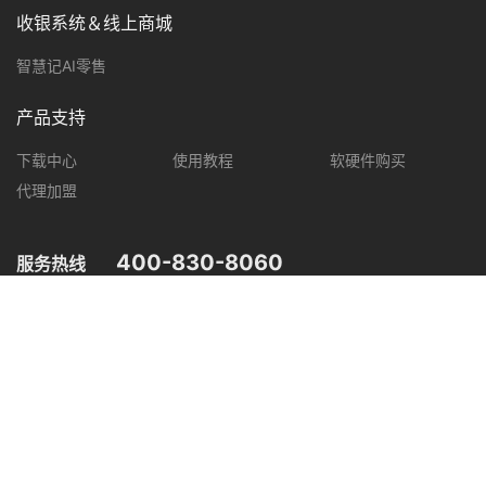
收银系统＆线上商城
智慧记AI零售
产品支持
下载中心
使用教程
软硬件购买
代理加盟
400-830-8060
服务热线
您可在以下平台，了解智慧记最新产品动态，优惠促销等信息。
微信公众号
微信视频号
抖音
小红书