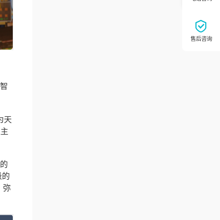
，智
为天
值主
能的
级的
，弥