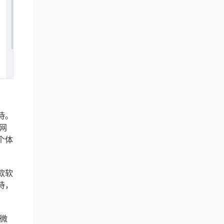
待。
网
个体
款软
待，
微