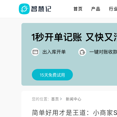
华人华商都在用的进
多语言、多币种、多
多店多仓统管，调拨更高效
首页
产品
行
把
15天免费试用
您的位置：
首页
新闻中心
简单好用才是王道：小商家S