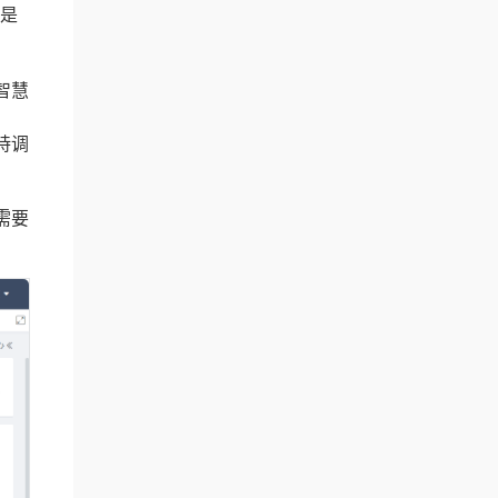
才是
智慧
持调
。
需要