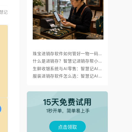
慧记
珠宝进销存软件如何管好一物一码、金价调价与标签打印？
什么是进销存？智慧记进销存帮小微商户理顺开单、库存与对账
生鲜收银系统与AI零售：智慧记AI零售称重收银、库存、会员经营方案
服装进销存软件怎么选：智慧记AI批量录入、齐色齐码开单与库存管理
点击领取