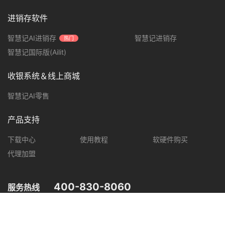
进销存软件
智慧记AI进销存
智慧记进销存
热门
智慧记国际版(Ailit)
收银系统＆线上商城
智慧记AI零售
产品支持
下载中心
使用教程
软硬件购买
代理加盟
400-830-8060
服务热线
您可在以下平台，了解智慧记最新产品动态，优惠促销等信息。