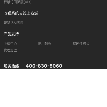
智慧记国际版(Ailit)
收银系统＆线上商城
智慧记AI零售
产品支持
下载中心
使用教程
软硬件购买
代理加盟
400-830-8060
服务热线
您可在以下平台，了解智慧记最新产品动态，优惠促销等信息。
微信公众号
微信视频号
抖音
小红书