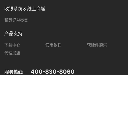
收银系统＆线上商城
智慧记AI零售
产品支持
下载中心
使用教程
软硬件购买
代理加盟
400-830-8060
服务热线
您可在以下平台，了解智慧记最新产品动态，优惠促销等信息。
微信公众号
微信视频号
抖音
小红书