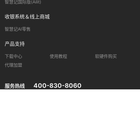
智慧记国际版(Ailit)
收银系统＆线上商城
智慧记AI零售
产品支持
下载中心
使用教程
软硬件购买
代理加盟
400-830-8060
服务热线
您可在以下平台，了解智慧记最新产品动态，优惠促销等信息。
微信公众号
微信视频号
抖音
小红书