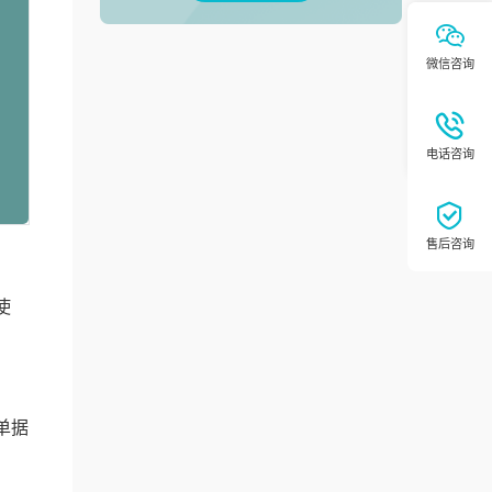
使
。
单据