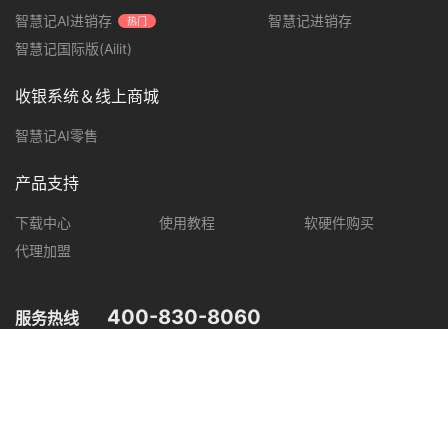
智慧记AI进销存
智慧记进销存
热门
智慧记国际版(Ailit)
收银系统＆线上商城
智慧记AI零售
产品支持
下载中心
使用教程
软硬件购买
代理加盟
400-830-8060
服务热线
您可在以下平台，了解智慧记最新产品动态，优惠促销等信息。