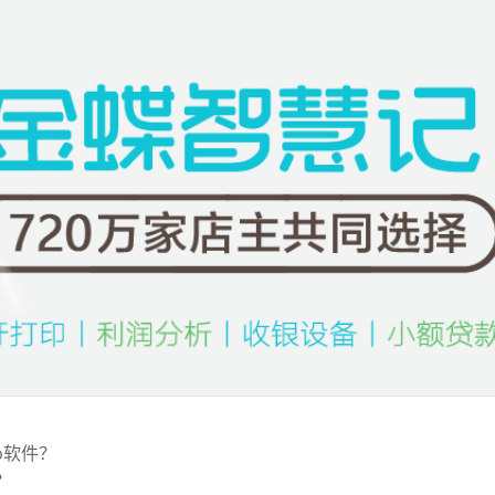
p软件？
？