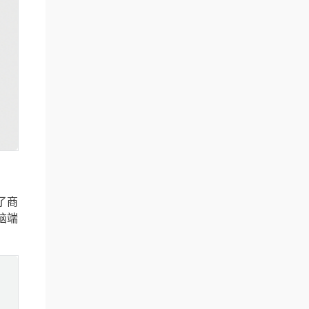
了商
脑端