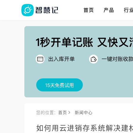
华人华商都在用的进
多语言、多币种、多
多店多仓统管，调拨更高效
首页
产品
行
把
15天免费试用
您的位置：
首页
新闻中心
如何用云进销存系统解决建