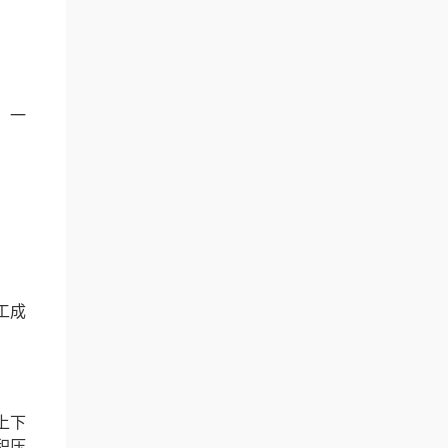
，一
工成
上下
积压