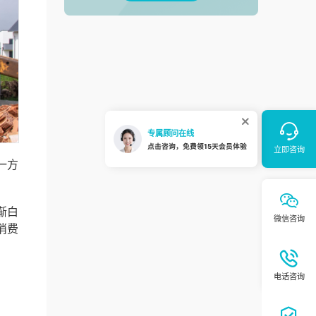
一方
渐白
消费