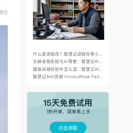
慧记
什么是进销存？智慧记进销存帮小微商户理顺开单、库存与对账
生鲜收银系统与AI零售：智慧记AI零售称重收银、库存、会员经营方案
服装进销存软件怎么选：智慧记AI批量录入、齐色齐码开单与库存管理
智慧记Ailit亮相 InvoiceNow Fair 2026，为东南亚小微商户带来“开单+电子发票”新体验
点击领取