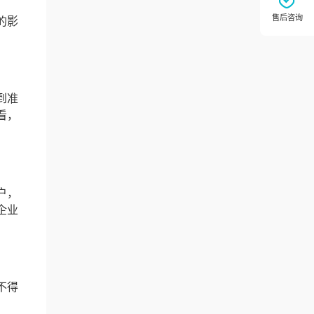
的影
到准
看，
户，
企业
不得