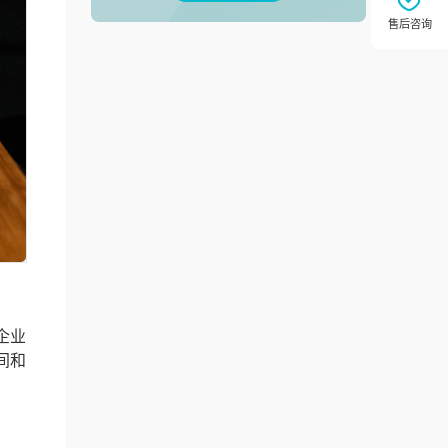
企业
间和