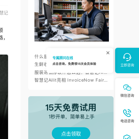
慧记
顺
路，
什么是进销存？智慧记进销存帮小微商户理顺开单、库存与对账
生鲜收银系统与AI零售：智慧记AI零售称重收银、库存、会员经营方案
服装进销存软件怎么选：智慧记AI批量录入、齐色齐码开单与库存管理
智慧记Ailit亮相 InvoiceNow Fair 2026，为东南亚小微商户带来“开单+电子发票”新体验
点
点击领取