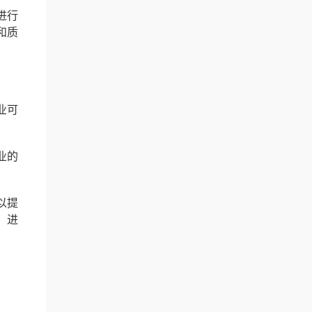
进行
和质
业可
业的
以提
，进