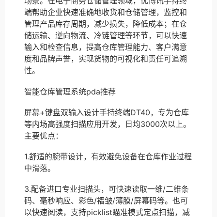
场景。在电子商务仓储管理领域，优博讯手持终
端帮助企业快速准确地收货和仓储管理，监控和
管理产品库存周期，减少损失，降低成本；在仓
储运输、逆向物流、冷链管理等环节，可以快速
输入和检查信息，提高仓库管理能力、客户满意
度和品牌声誉，实现货物的可视化和责任可追溯
性。
智能仓库管理系统pda推荐
屏幕+键盘双输入设计手持终端DT40，专为仓库
等内场高强度扫描应用开发，日均3000次以上。
主要优点：
1.舒适的腕带设计，有效避免设备在仓库作业过程
中滑落。
3.配备进口专业扫描头，可快速读取一维/二维条
码、毫秒响应、彩色/褶皱/薄膜/屏幕码等。也可
以快速阅读，支持picklist瞄准模式定点扫描，减