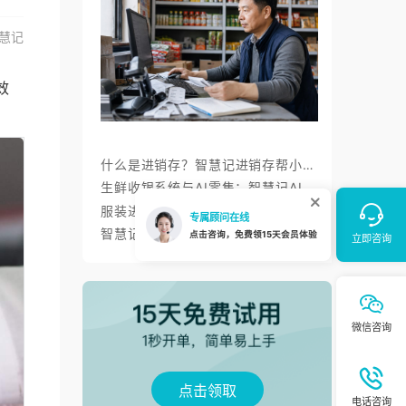
慧记
效
什么是进销存？智慧记进销存帮小微商户理顺开单、库存与对账
生鲜收银系统与AI零售：智慧记AI零售称重收银、库存、会员经营方案
服装进销存软件怎么选：智慧记AI批量录入、齐色齐码开单与库存管理
智慧记Ailit亮相 InvoiceNow Fair 2026，为东南亚小微商户带来“开单+电子发票”新体验
点击领取