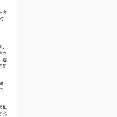
在客
时
例，
户之
、客
理是
进
向
模拟
才允