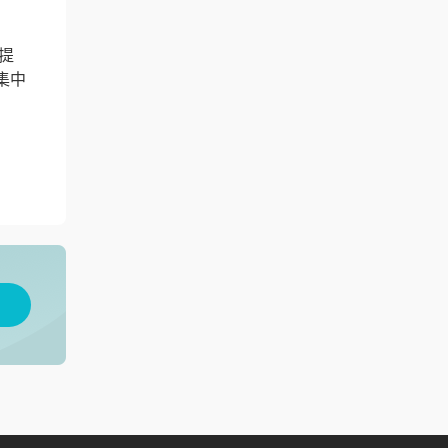
。
提
集中
用