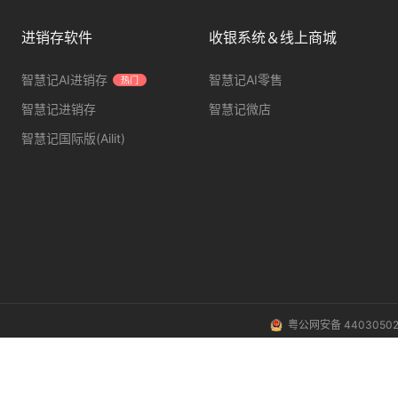
进销存软件
收银系统＆线上商城
智慧记AI进销存
智慧记AI零售
热门
智慧记进销存
智慧记微店
智慧记国际版(Ailit)
粤公网安备 44030502