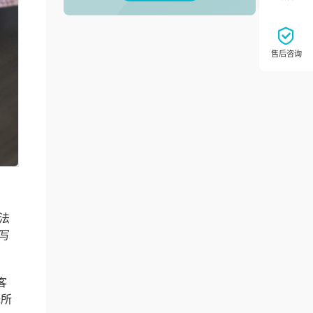
法
写
客
择所