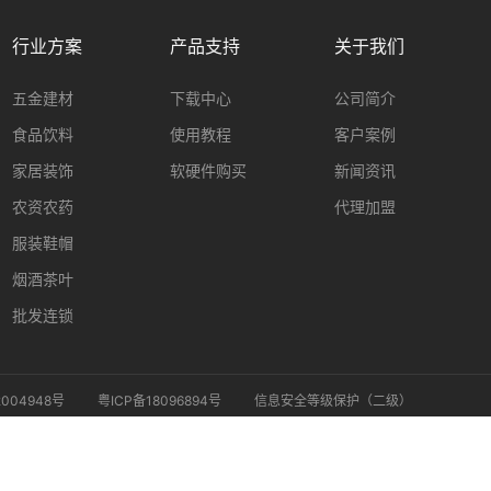
行业方案
产品支持
关于我们
五金建材
下载中心
公司简介
食品饮料
使用教程
客户案例
家居装饰
软硬件购买
新闻资讯
农资农药
代理加盟
服装鞋帽
烟酒茶叶
批发连锁
004948号
粤ICP备18096894号
信息安全等级保护（二级）