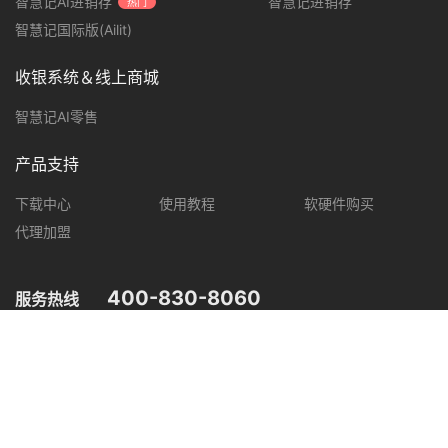
智慧记AI进销存
智慧记进销存
热门
智慧记国际版(Ailit)
收银系统＆线上商城
智慧记AI零售
产品支持
下载中心
使用教程
软硬件购买
代理加盟
400-830-8060
服务热线
您可在以下平台，了解智慧记最新产品动态，优惠促销等信息。