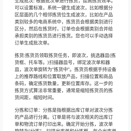
生成批次: 根据批次单进行拣货，提高拣货效率。
可以设置标准，系统一键生成波次，比如根据分
区层面的几个相邻拣货位生成波次，比如在产品
类别较多的电商系统中，拣货员会根据类别进行
区分，然后在拣货时，订单也会根据类别合并给
承担类别的拣货员进行拣货。您也可以手动选择
订单生成批次单。
拣货:拣货员领取拣货任务，即波次，挑选器皿(拣
货框、托车等。)扫描器皿号，绑定波次单和器
皿，波次单旋转为“拣货中”。拣货员根据手持设备
上的推荐路线和位置取放产品，扫描位置和商品
条码，确定拣货数量，更新位置库存。这一步的
拣货方式算法非常重要，通常是缩短拣货员的拣
货间距，缩短时间。
分拣和订单：分拣是指根据出库订单对波次分拣
的产品进行分离。订单是将与波次相关的出库订
单和物流订单打印出来。确定开始分拣，波次单
旋转为“分拣”。扫描出库单和分拣框，每个出库单