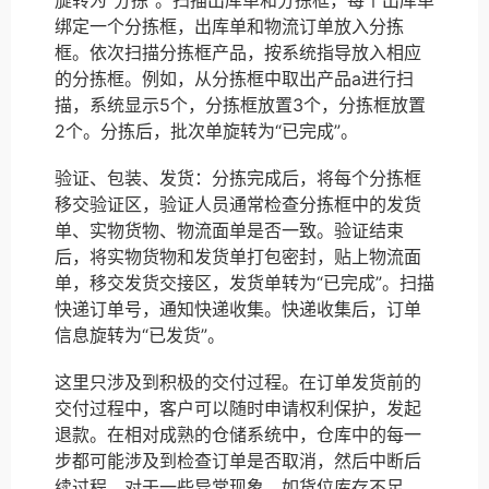
绑定一个分拣框，出库单和物流订单放入分拣
框。依次扫描分拣框产品，按系统指导放入相应
的分拣框。例如，从分拣框中取出产品a进行扫
描，系统显示5个，分拣框放置3个，分拣框放置
2个。分拣后，批次单旋转为“已完成”。
验证、包装、发货：分拣完成后，将每个分拣框
移交验证区，验证人员通常检查分拣框中的发货
单、实物货物、物流面单是否一致。验证结束
后，将实物货物和发货单打包密封，贴上物流面
单，移交发货交接区，发货单转为“已完成”。扫描
快递订单号，通知快递收集。快递收集后，订单
信息旋转为“已发货”。
这里只涉及到积极的交付过程。在订单发货前的
交付过程中，客户可以随时申请权利保护，发起
退款。在相对成熟的仓储系统中，仓库中的每一
步都可能涉及到检查订单是否取消，然后中断后
续过程。对于一些异常现象，如货位库存不足、