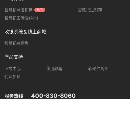
智慧记AI进销存
智慧记进销存
热门
智慧记国际版(Ailit)
收银系统＆线上商城
智慧记AI零售
产品支持
下载中心
使用教程
软硬件购买
代理加盟
400-830-8060
服务热线
您可在以下平台，了解智慧记最新产品动态，优惠促销等信息。