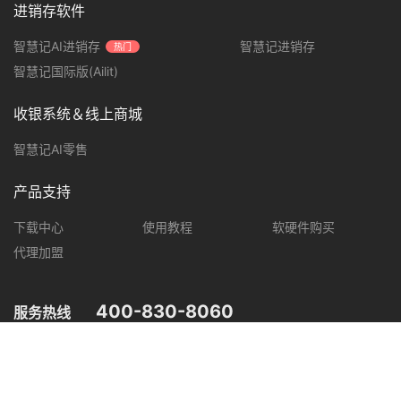
进销存软件
智慧记AI进销存
智慧记进销存
热门
智慧记国际版(Ailit)
收银系统＆线上商城
智慧记AI零售
产品支持
下载中心
使用教程
软硬件购买
代理加盟
400-830-8060
服务热线
您可在以下平台，了解智慧记最新产品动态，优惠促销等信息。