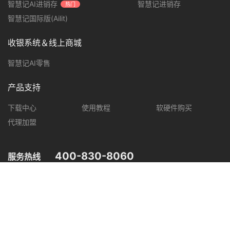
智慧记AI进销存
智慧记进销存
热门
智慧记国际版(Ailit)
收银系统＆线上商城
智慧记AI零售
产品支持
下载中心
使用教程
软硬件购买
代理加盟
400-830-8060
服务热线
您可在以下平台，了解智慧记最新产品动态，优惠促销等信息。