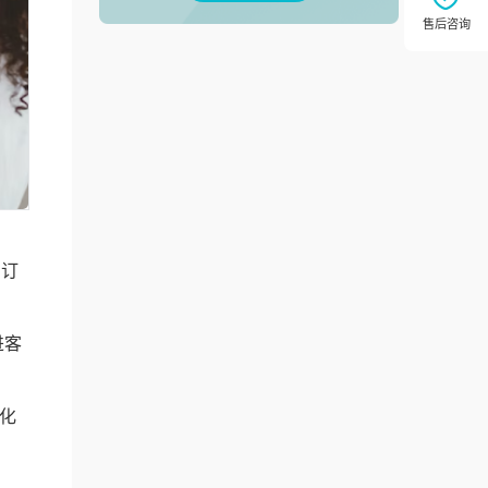
、订
进客
化