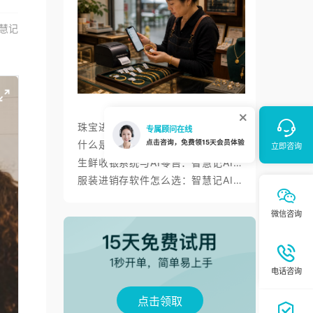
慧记
珠宝进销存软件如何管好一物一码、金价调价与标签打印？
什么是进销存？智慧记进销存帮小微商户理顺开单、库存与对账
生鲜收银系统与AI零售：智慧记AI零售称重收银、库存、会员经营方案
服装进销存软件怎么选：智慧记AI批量录入、齐色齐码开单与库存管理
点击领取