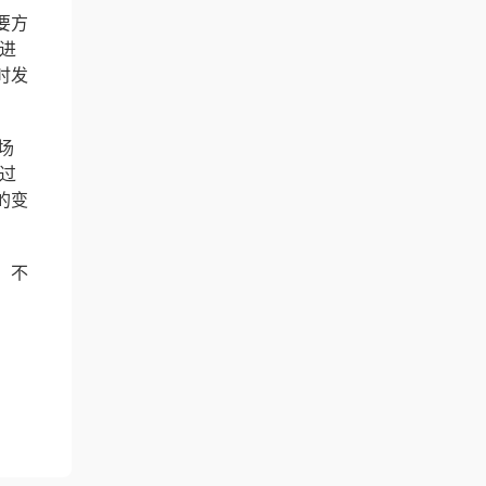
要方
进
时发
场
过
的变
，不