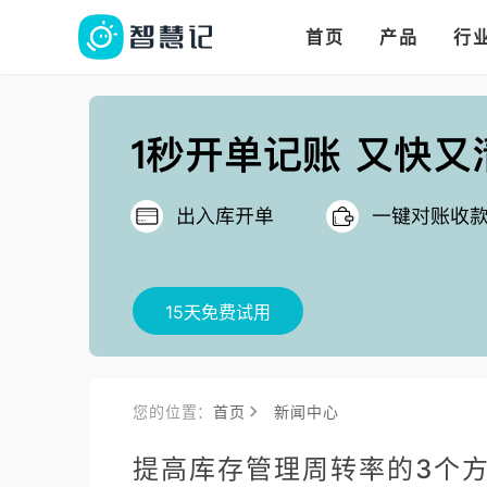
华人华商都在用的进
多语言、多币种、多
多店多仓统管，调拨更高效
首页
产品
行
把
15天免费试用
您的位置：
首页
新闻中心
提高库存管理周转率的3个