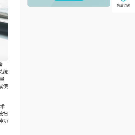
需
总统
量
或使
技术
统扫
种功