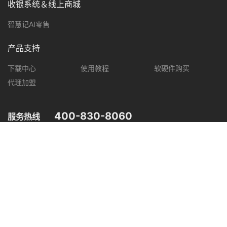
收银系统＆线上商城
智慧记AI零售
产品支持
下载中心
使用教程
软硬件购买
代理加盟
400-830-8060
服务热线
您可在以下平台，了解智慧记最新产品动态，优惠促销等信息。
微信公众号
微信视频号
抖音
小红书
粤公网安备 44030502004948号
粤ICP备18096894号
信息安全等级保护（二级）