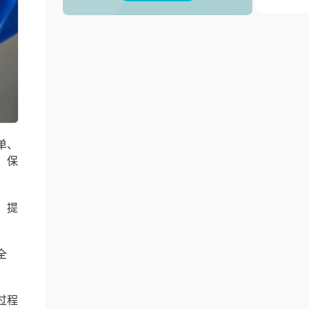
单、
、保
，提
全
过程