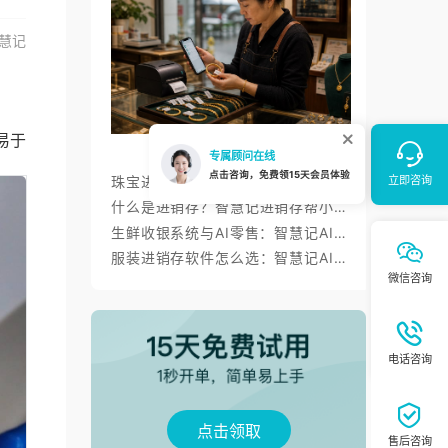
慧记
易于
珠宝进销存软件如何管好一物一码、金价调价与标签打印？
什么是进销存？智慧记进销存帮小微商户理顺开单、库存与对账
生鲜收银系统与AI零售：智慧记AI零售称重收银、库存、会员经营方案
服装进销存软件怎么选：智慧记AI批量录入、齐色齐码开单与库存管理
点击领取