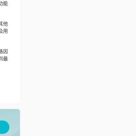
功能
其他
及用
格因
到最
用