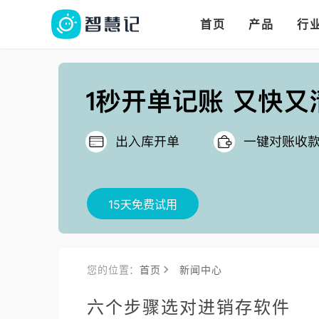
华人华商都在用的进
多语言、多币种、多
多店多仓统管，调拨更高效
首页
产品
行
把
15天免费试用
您的位置：
首页
新闻中心
六个步骤选对进销存软件