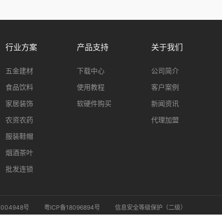
行业方案
产品支持
关于我们
五金建材
下载中心
公司简介
食品饮料
使用教程
客户案例
家居装饰
软硬件购买
新闻资讯
农资农药
代理加盟
服装鞋帽
烟酒茶叶
批发连锁
004948号
粤ICP备18096894号
信息安全等级保护（二级）