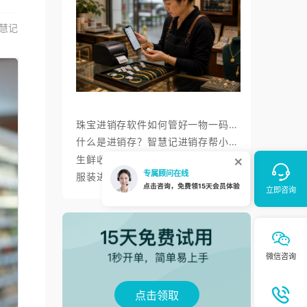
慧记
珠宝进销存软件如何管好一物一码、金价调价与标签打印？
什么是进销存？智慧记进销存帮小微商户理顺开单、库存与对账
生鲜收银系统与AI零售：智慧记AI零售称重收银、库存、会员经营方案
服装进销存软件怎么选：智慧记AI批量录入、齐色齐码开单与库存管理
点击领取