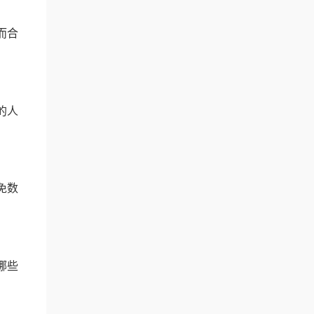
而合
的人
免数
哪些