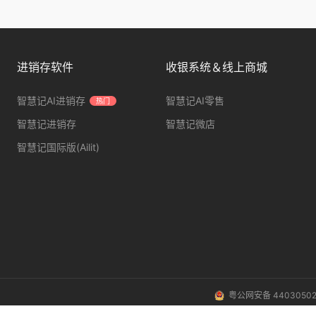
进销存软件
收银系统＆线上商城
智慧记AI进销存
智慧记AI零售
热门
智慧记进销存
智慧记微店
智慧记国际版(Ailit)
粤公网安备 44030502