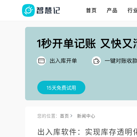
华人华商都在用的进
多语言、多币种、多
多店多仓统管，调拨更高效
首页
产品
行
把
15天免费试用
您的位置：
首页
新闻中心
出入库软件：实现库存透明