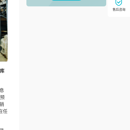
库
息
存预
销
在任