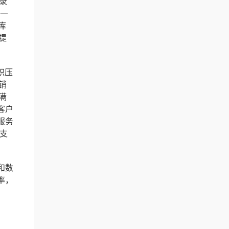
录
定一
库
提
积压
销
满
客户
服务
要支
和数
率，