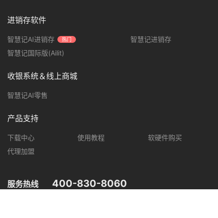
进销存软件
智慧记AI进销存
智慧记进销存
热门
智慧记国际版(Ailit)
收银系统＆线上商城
智慧记AI零售
产品支持
下载中心
使用教程
软硬件购买
代理加盟
400-830-8060
服务热线
您可在以下平台，了解智慧记最新产品动态，优惠促销等信息。