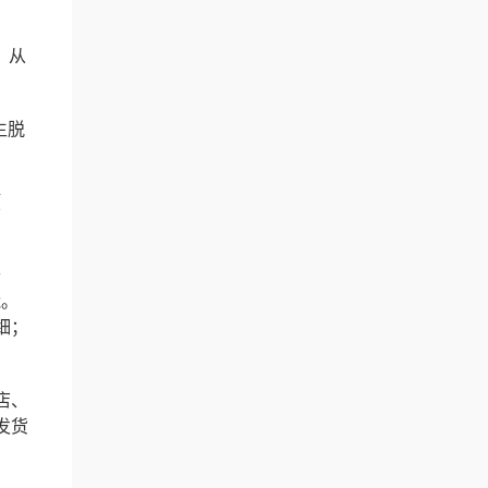
、从
生脱
预
开
能。
细；
店、
发货