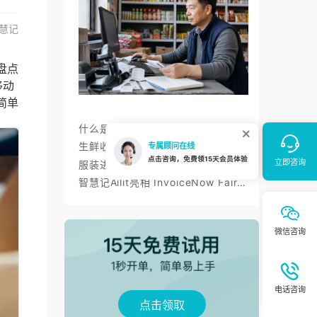
慧记
盘点
移动
简单
什么是进销存？智慧记进销存帮小微商户理顺开单、库存与对账
生鲜收银系统与AI零售：智慧记AI零售称重收银、库存、会员经营方案
服装进销存软件怎么选：智慧记AI批量录入、齐色齐码开单与库存管理
智慧记Ailit亮相 InvoiceNow Fair 2026，为东南亚小微商户带来“开单+电子发票”新体验
点击领取