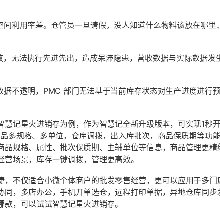
，空间利用率差。仓管员一旦请假，没人知道什么物料该放在哪里
堆放，无法执行先进先出，造成呆滞隐患，营收数据与实际数据发
数据不透明，PMC 部门无法基于当前库存状态对生产进度进行
智慧记星火进销存为例，作为智慧记全新升级版本，可实现1秒
商品多规格、多单位，仓库调拨，出入库批次，商品保质期等功
商品规格、属性、批次保质期、主辅单位等信息，商品管理更精
经营场景，库存一键调拨，管理更高效。
捷，不仅适合小微个体商户的批发零售经营，更可以应用于多门
协同，多店办公，手机开单选仓，远程打印单据，异地仓库同步
哪款，可以试试智慧记星火进销存。