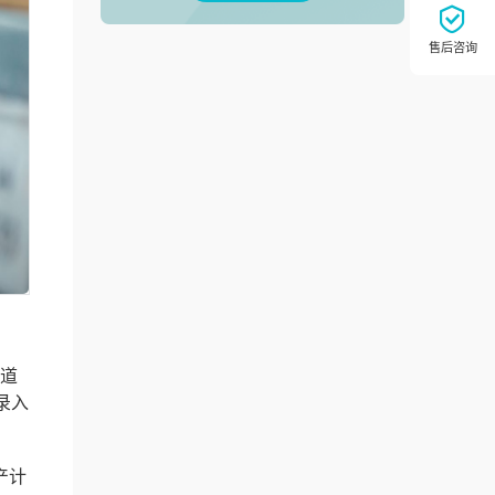
知道
录入
产计