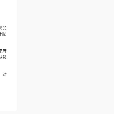
商品
计报
。
来麻
缺货
，对