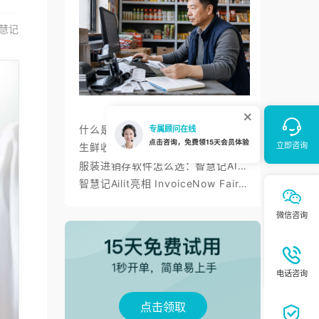
慧记
什么是进销存？智慧记进销存帮小微商户理顺开单、库存与对账
生鲜收银系统与AI零售：智慧记AI零售称重收银、库存、会员经营方案
服装进销存软件怎么选：智慧记AI批量录入、齐色齐码开单与库存管理
智慧记Ailit亮相 InvoiceNow Fair 2026，为东南亚小微商户带来“开单+电子发票”新体验
点击领取