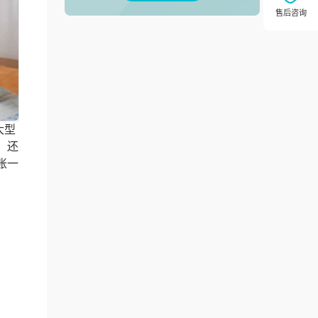
大型
，还
账一