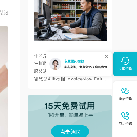
慧记
什么是进销存？智慧记进销存帮小微商户理顺开单、库存与对账
生鲜收银系统与AI零售：智慧记AI零售称重收银、库存、会员经营方案
服装进销存软件怎么选：智慧记AI批量录入、齐色齐码开单与库存管理
智慧记Ailit亮相 InvoiceNow Fair 2026，为东南亚小微商户带来“开单+电子发票”新体验
点击领取