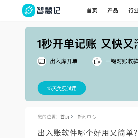
华人华商都在用的进
多语言、多币种、多
多店多仓统管，调拨更高效
首页
产品
行
把
15天免费试用
您的位置：
首页
新闻中心
出入账软件哪个好用又简单