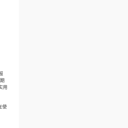
报
日期
实用
在使