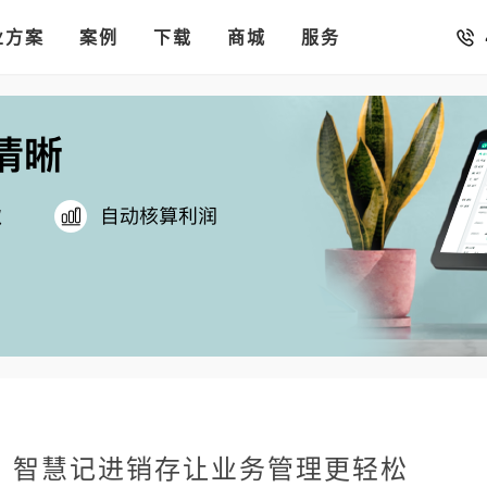
销存
汇率。
业方案
你的店铺开进手机微信里
案例
下载
商城
服务
？智慧记进销存让业务管理更轻松