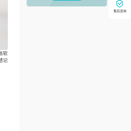
账软
慧记