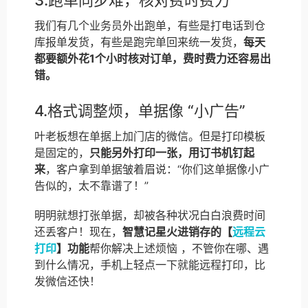
3.跑单同步难，核对费时费力
我们有几个业务员外出跑单，有些是打电话到仓
库报单发货，有些是跑完单回来统一发货，
每天
都要额外花1个小时核对订单，费时费力还容易出
错。
4.格式调整烦，单据像 “小广告”
叶老板想在单据上加门店的微信。但是打印模板
是固定的，
只能另外打印一张，用订书机钉起
来
，客户拿到单据皱着眉说：“你们这单据像小广
告似的，太不靠谱了！”
明明就想打张单据，却被各种状况白白浪费时间
还丢客户！现在，
智慧记星火进销存的【
远程云
打印
】功能
帮你解决上述烦恼 ，不管你在哪、遇
到什么情况，手机上轻点一下就能远程打印，比
发微信还快！