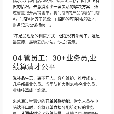
偶尔会出现门店A缺货、仓库无库存，但门店B有
货的情况。朱总摸索出一套灵活的解决方案：通
过智慧记开具销售单，将门店B的产品“卖给”门店
A。门店A补齐了货源，门店B的库存同步减少，
财务记录也保持统一。
“不是最理想的调拨方式，但在现有系统下，这是
最直接、最稳妥的办法。”朱总表示。
04 管员工：30+业务员,业
绩算清才公平
滋补品生意，离不开人。客户维护、推荐成交，
几乎都靠业务员。当团队扩大到30多名业务员，
业绩核算成了难题。
朱总通过智慧记的
开单关联功能
，财务人员在电
脑端开单时，会将订单直接分配给对应的业务
员，
从源头锁定了业绩归属
。系统会自动根据开