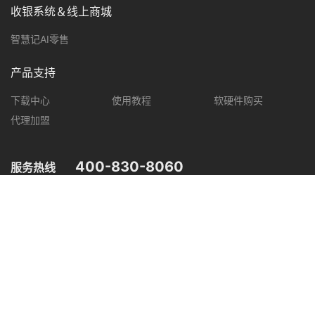
收银系统＆线上商城
智慧记AI零售
产品支持
下载中心
使用教程
软硬件购买
代理加盟
400-830-8060
服务热线
您可在以下平台，了解智慧记最新产品动态，优惠促销等信息。
微信公众号
微信视频号
抖音
小红书
粤公网安备 44030502004948号
粤ICP备18096894号
信息安全等级保护（二级）