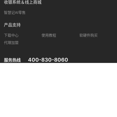
收银系统＆线上商城
智慧记AI零售
产品支持
下载中心
使用教程
软硬件购买
代理加盟
400-830-8060
服务热线
您可在以下平台，了解智慧记最新产品动态，优惠促销等信息。
微信公众号
微信视频号
抖音
小红书
粤公网安备 44030502004948号
粤ICP备18096894号
信息安全等级保护（二级）