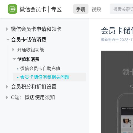
微信会员卡 | 专区
手册
视频
微信会员卡申请和领卡
会员卡储
申请和创建会员卡
会员卡储值消费
最新修改于 2023-11
创建微信会员卡基本信息
发卡和领卡
开通收银功能
【重要】快速申请微信会员卡
新客户：不定向发卡
申领会员卡常见问题
开通收银和会员卡充值
储值和消费
修改微信会员卡基础信息
微信会员卡发卡操作汇总
创建基础微信会员卡（汇总）
微信会员卡自助充值
老客户：定向绑卡
申请及创建微信会员卡（汇总）
会员卡储值消费相关问题
微店领卡
会员积分和折扣设置
积分及奖励
C端：微店使用须知
新客户注册奖励
优惠折扣
推荐好友奖励
会员卡折扣相关问题
会员卡积分和奖励相关问题
客户折扣设置