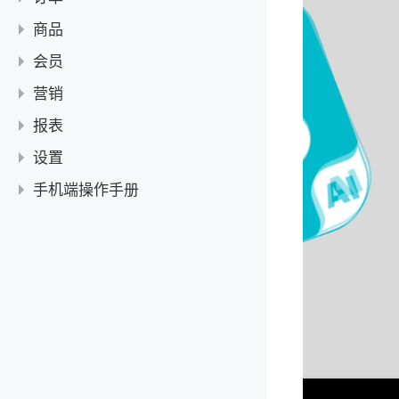
AI 数据分析
【教程】收银操作教程
收银台
使用指南
商品
AI 海报设计
如何收银
常见问题
订单功能使用指南
管理订单
使用指南
会员
AI 推广
AI称重收银
收银扫到新品条码是否可以直接新增为商品并更改商品价格？
如何收取赊账订单的尾款
常见问题
商品使用指南
商品管理
会员管理使用指南
AI 入库
营销
收银时如何赊账
进退货使用指南
新增商品
会员等级使用指南
盘点
使用指南
报表
如何使用快捷键进行收银
商品多单位设置指南
设置不同规格不同价
会员充值使用指南
盘点使用教程
进退货
「限时折扣」使用指南
常见问题
【教程】销售分析使用教程
电子秤使用说明
设置
如何为商品设置多单位
会员积分使用指南
新增进退货
常见问题
「满减」使用指南
小票打印时会显示参与的营销活动吗？
【教程】商品分析使用教程
开钱箱使用说明
商户信息
手机端操作手册
删除和停用商品
在进货时打印商品标签
为什么导入商品失败？
「第N件折扣」使用指南
【教程】库存分析使用教程
如何扫描农药二维码自动识别商品
员工管理
打印商品标签
AI
「买X件送Y件」使用指南
【教程】账户分析使用教程
如何修改行业类型
新增/修改/删除员工
角色权限
添加商品条码
「手机端」AI 促销
收银
「买N件优惠」使用指南
商品分类管理
设置员工权限
打印设置
「手机端」AI商品折扣
APP端收银流程
商品
营销活动管理指南
「手机端」AI 数据分析
设置开单自动打印小票
收银设置
APP端新增商品
库存管理
营销与会员等级折扣优先级
「手机端」AI 海报设计
设置标签打印样式
开启并激活AI智能收银功能
副屏设置
APP端设置不同规格不同价
「手机端」进退货
会员
「手机端」AI 推广
设置小票打印样式
设置收银默认收款方式
APP端打印商品标签
副屏设置
会员设置
APP端在进货时打印商品标签
「手机端」会员管理
营销
「手机端」AI 入库
APP端启用/停用商品
APP端盘点单操作手册
通用设置
「手机端」会员等级
「手机端」限时折扣
订单