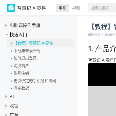
智慧记 AI零售
手册
视频
电脑端操作手册
【教程】智
快速入门
最新修改于 2026-0
【教程】智慧记 AI零售
产品
下载和登录账号
如何退出登录
智慧记 AI零
切换商户
账号注销
更换绑定的手机号和密码
清空数据
AI
AI 促销
收银
AI 商品折扣
使用指南
订单