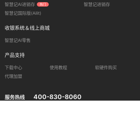
智慧记AI进销存
智慧记进销存
热门
智慧记国际版(Ailit)
收银系统＆线上商城
智慧记AI零售
产品支持
下载中心
使用教程
软硬件购买
代理加盟
400-830-8060
服务热线
您可在以下平台，了解智慧记最新产品动态，优惠促销等信息。