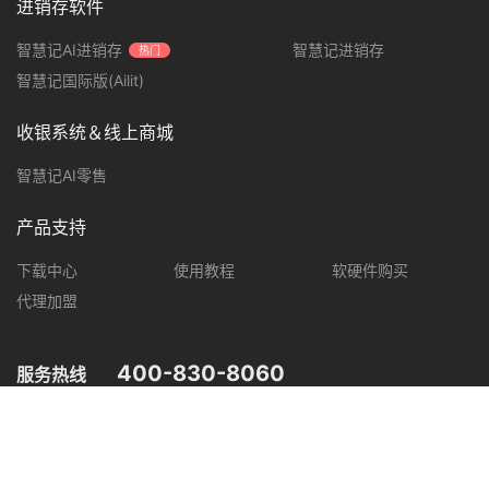
进销存软件
智慧记AI进销存
智慧记进销存
热门
智慧记国际版(Ailit)
收银系统＆线上商城
智慧记AI零售
产品支持
下载中心
使用教程
软硬件购买
代理加盟
400-830-8060
服务热线
您可在以下平台，了解智慧记最新产品动态，优惠促销等信息。