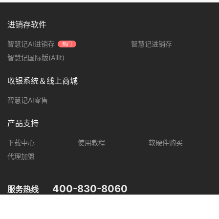
进销存软件
智慧记AI进销存
智慧记进销存
热门
智慧记国际版(Ailit)
收银系统＆线上商城
智慧记AI零售
产品支持
下载中心
使用教程
软硬件购买
代理加盟
400-830-8060
服务热线
您可在以下平台，了解智慧记最新产品动态，优惠促销等信息。