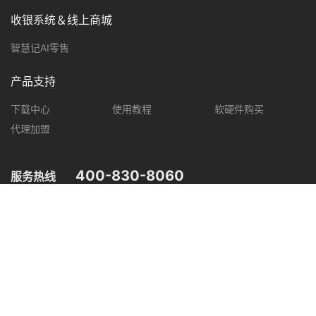
收银系统＆线上商城
智慧记AI零售
产品支持
下载中心
使用教程
软硬件购买
代理加盟
400-830-8060
服务热线
您可在以下平台，了解智慧记最新产品动态，优惠促销等信息。
微信公众号
微信视频号
抖音
小红书