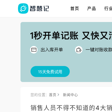
华人华商都在用的进
多语言、多币种、多
多店多仓统管，调拨更高效
首页
产品
行
把
15天免费试用
您的位置：
首页
新闻中心
销售人员不得不知道的4大