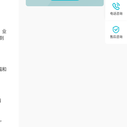
，业
到
福和
精
惕，