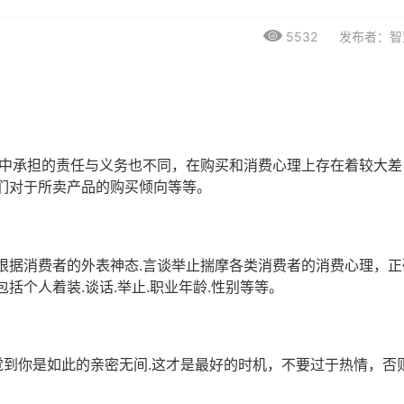
5532
发布者：智
庭中承担的责任与义务也不同，在购买和消费心理上存在着较大差
们对于所卖产品的购买倾向等等。
根据消费者的外表神态.言谈举止揣摩各类消费者的消费心理，正
括个人着装.谈话.举止.职业年龄.性别等等。
觉到你是如此的亲密无间.这才是最好的时机，不要过于热情，否