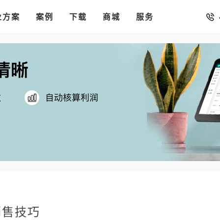
销存
汇率。
业方案
你的店铺开进手机微信里
案例
下载
商城
服务
销售技巧