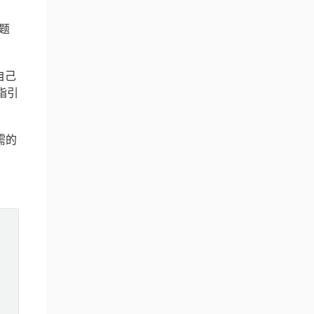
题
自己
指引
需的