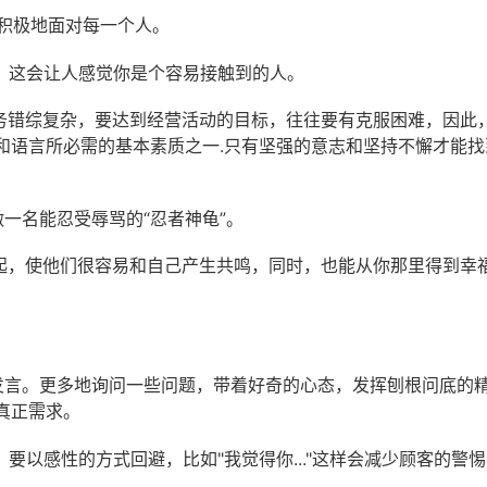
态积极地面对每一个人。
和，这会让人感觉你是个容易接触到的人。
任务错综复杂，要达到经营活动的目标，往往要有克服困难，因此
和语言所必需的基本素质之一.只有坚强的意志和坚持不懈才能找
做一名能忍受辱骂的“忍者神龟”。
一起，使他们很容易和自己产生共鸣，同时，也能从你那里得到幸
客发言。更多地询问一些问题，带着好奇的心态，发挥刨根问底的
真正需求。
要以感性的方式回避，比如"我觉得你..."这样会减少顾客的警