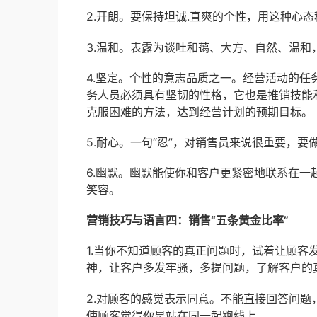
2.开朗。要保持坦诚.直爽的个性，用这种心
3.温和。表露为谈吐和蔼、大方、自然、温
4.坚定。个性的意志品质之一。经营活动的
务人员必须具有坚韧的性格，它也是推销技能
克服困难的方法，达到经营计划的预期目标。
5.耐心。一句“忍”，对销售员来说很重要，要
6.幽默。幽默能使你和客户更紧密地联系在
笑容。
营销技巧与语言四：销售“五条黄金比率”
1.当你不知道顾客的真正问题时，试着让顾
神，让客户多发牢骚，多提问题，了解客户的
2.对顾客的感觉表示同意。不能直接回答问题，
使顾客觉得你是站在同一起跑线上。