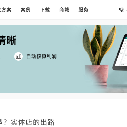
销存
汇率。
业方案
你的店铺开进手机微信里
案例
下载
商城
服务
型？实体店的出路