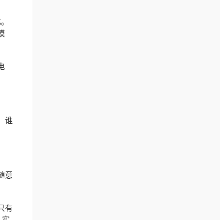
化。
模
电
，谁
随意
只有
，实