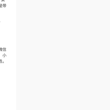
是带
价
微信
。小
性。