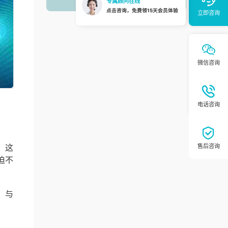
。这
迫不
。与