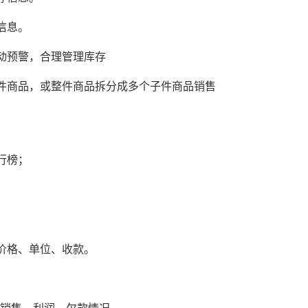
信息。
动预警，合理管理库存
件商品，或整件商品拆分成多个子件商品销售
行榜；
价格、单位、收款。
。
、销售、利润、欠款情况。