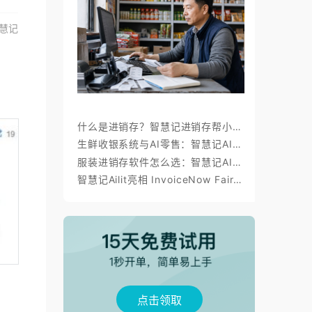
慧记
什么是进销存？智慧记进销存帮小微商户理顺开单、库存与对账
生鲜收银系统与AI零售：智慧记AI零售称重收银、库存、会员经营方案
服装进销存软件怎么选：智慧记AI批量录入、齐色齐码开单与库存管理
智慧记Ailit亮相 InvoiceNow Fair 2026，为东南亚小微商户带来“开单+电子发票”新体验
点击领取