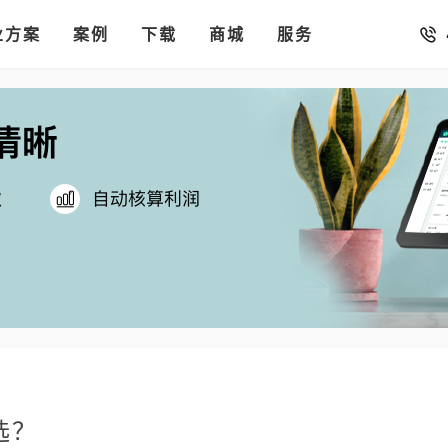
销存
汇率。
业方案
你的店铺开进手机微信里
案例
下载
商城
服务
选？