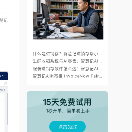
慧记
什么是进销存？智慧记进销存帮小微商户理顺开单、库存与对账
生鲜收银系统与AI零售：智慧记AI零售称重收银、库存、会员经营方案
服装进销存软件怎么选：智慧记AI批量录入、齐色齐码开单与库存管理
智慧记Ailit亮相 InvoiceNow Fair 2026，为东南亚小微商户带来“开单+电子发票”新体验
点击领取