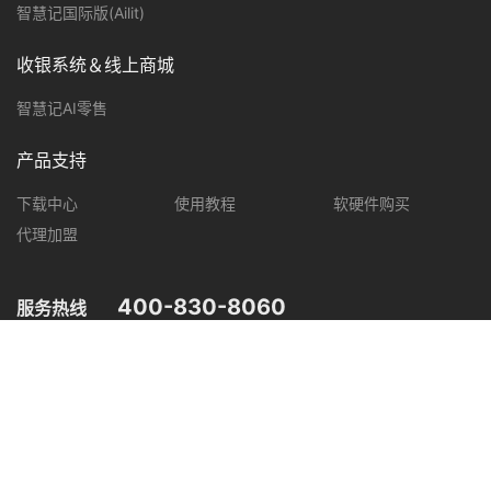
智慧记国际版(Ailit)
收银系统＆线上商城
智慧记AI零售
产品支持
下载中心
使用教程
软硬件购买
代理加盟
400-830-8060
服务热线
您可在以下平台，了解智慧记最新产品动态，优惠促销等信息。
微信公众号
微信视频号
抖音
小红书