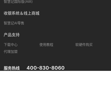
智慧记国际版(Ailit)
收银系统＆线上商城
智慧记AI零售
产品支持
下载中心
使用教程
软硬件购买
代理加盟
400-830-8060
服务热线
您可在以下平台，了解智慧记最新产品动态，优惠促销等信息。
微信公众号
微信视频号
抖音
小红书