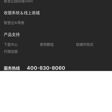
智慧记国际版(Ailit)
收银系统＆线上商城
智慧记AI零售
产品支持
下载中心
使用教程
软硬件购买
代理加盟
400-830-8060
服务热线
您可在以下平台，了解智慧记最新产品动态，优惠促销等信息。
微信公众号
微信视频号
抖音
小红书