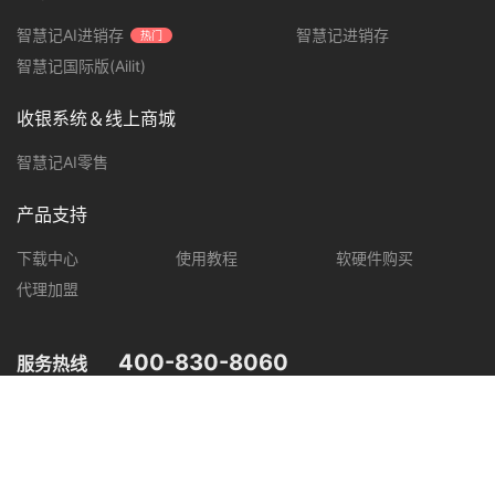
智慧记AI进销存
智慧记进销存
热门
智慧记国际版(Ailit)
收银系统＆线上商城
智慧记AI零售
产品支持
下载中心
使用教程
软硬件购买
代理加盟
400-830-8060
服务热线
您可在以下平台，了解智慧记最新产品动态，优惠促销等信息。