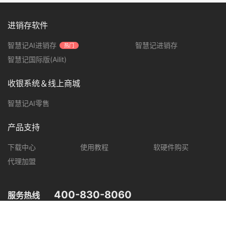
进销存软件
智慧记AI进销存
智慧记进销存
热门
智慧记国际版(Ailit)
收银系统＆线上商城
智慧记AI零售
产品支持
下载中心
使用教程
软硬件购买
代理加盟
400-830-8060
服务热线
您可在以下平台，了解智慧记最新产品动态，优惠促销等信息。