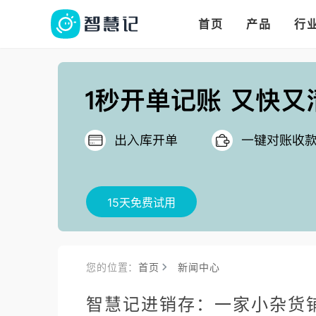
华人华商都在用的进
多语言、多币种、多
多店多仓统管，调拨更高效
首页
产品
行
把
15天免费试用
您的位置：
首页
新闻中心
智慧记进销存：一家小杂货