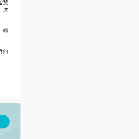
智慧
，这
，哪
件的
用