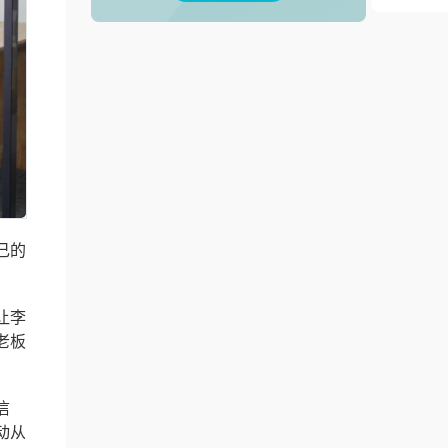
己的
让李
老板
信
动从