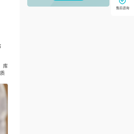
信
、库
优质